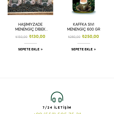
HAŞİMİYZADE
KAFFKA SIVI
MENENGİÇ DİBEK
MENENGİÇ 600 GR
KAHVESİ 250 GR
₺
130,00
₺
250,00
₺
150,00
₺
260,00
SEPETE EKLE
SEPETE EKLE
7/24 İLETIŞIM