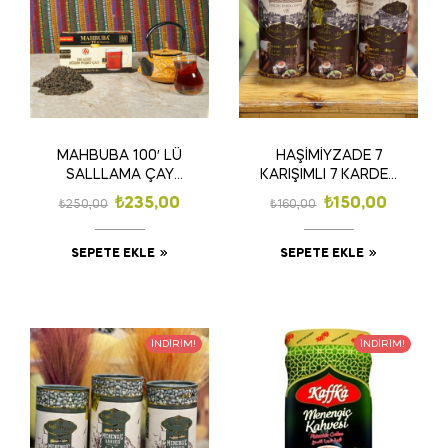
MAHBUBA 100′ LÜ
HAŞİMİYZADE 7
SALLLAMA ÇAY
KARIŞIMLI 7 KARDEŞ
BARDAK HEDİYELİ
DİBEK KAHVESİ
₺
235,00
₺
150,00
₺
250,00
₺
160,00
KAKULELİ 250 GR
SEPETE EKLE
SEPETE EKLE
İNDIRIM!
İNDIRIM!