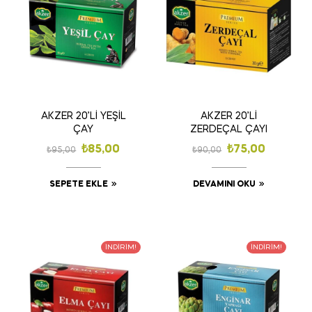
AKZER 20’Lİ YEŞİL
AKZER 20’Lİ
ÇAY
ZERDEÇAL ÇAYI
₺
85,00
₺
75,00
₺
95,00
₺
90,00
SEPETE EKLE
DEVAMINI OKU
İNDIRIM!
İNDIRIM!