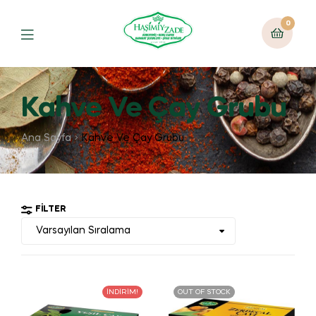
0
Kahve Ve Çay Grubu
Ana Sayfa
Kahve Ve Çay Grubu
FILTER
İNDIRIM!
OUT OF STOCK