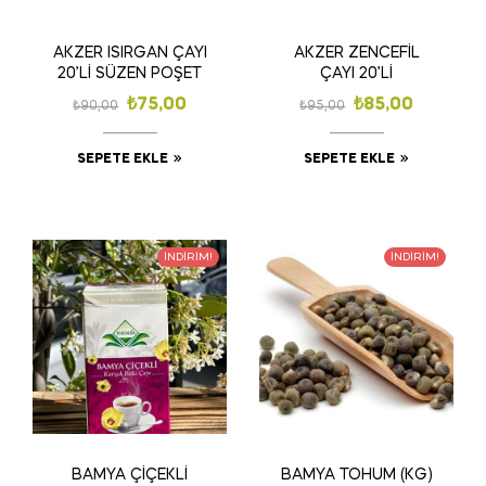
AKZER ISIRGAN ÇAYI
AKZER ZENCEFİL
20’Lİ SÜZEN POŞET
ÇAYI 20’Lİ
₺
75,00
₺
85,00
₺
90,00
₺
95,00
SEPETE EKLE
SEPETE EKLE
İNDIRIM!
İNDIRIM!
BAMYA ÇİÇEKLİ
BAMYA TOHUM (KG)