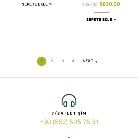
ÇAY 1000
₺
830,00
SEPETE EKLE
₺
850,00
GR(bergamotlu)
SEPETE EKLE
1
2
3
4
NEXT
7/24 İLETIŞIM
+90 (552) 505 75 31