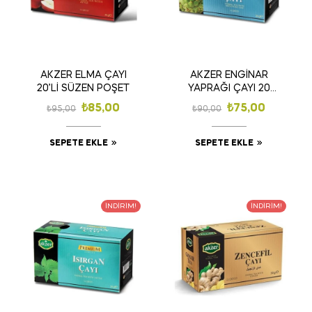
AKZER ELMA ÇAYI
AKZER ENGİNAR
20’Lİ SÜZEN POŞET
YAPRAĞI ÇAYI 20
SÜZEN POŞET
₺
85,00
₺
75,00
₺
95,00
₺
90,00
SEPETE EKLE
SEPETE EKLE
İNDIRIM!
İNDIRIM!