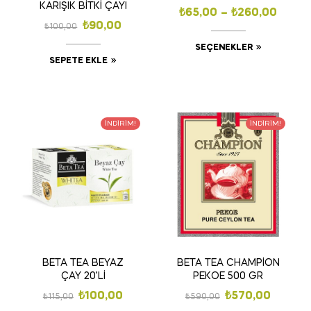
KARIŞIK BİTKİ ÇAYI
₺
65,00
–
₺
260,00
₺
90,00
₺
100,00
SEÇENEKLER
SEPETE EKLE
İNDIRIM!
İNDIRIM!
BETA TEA BEYAZ
BETA TEA CHAMPİON
ÇAY 20’Lİ
PEKOE 500 GR
₺
100,00
₺
570,00
₺
115,00
₺
590,00