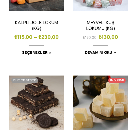
KALPLİ JOLE LOKUM
MEYVELİ KUŞ
(KG)
LOKUMU (KG)
₺
115,00
–
₺
230,00
₺
130,00
₺
170,00
SEÇENEKLER
DEVAMINI OKU
OUT OF STOCK
İNDIRIM!