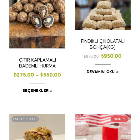
FINDIKLI ÇİKOLATALI
BOHÇA(KG)
₺
950,00
₺
970,00
ÇITIR KAPLAMALI
BADEMLİ HURMA
(KG)
DEVAMINI OKU
₺
275,00
–
₺
550,00
SEÇENEKLER
OUT OF STOCK
İNDIRIM!