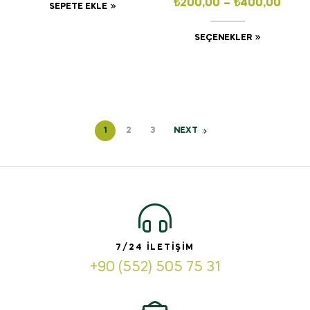
₺
200,00
–
₺
400,00
SEPETE EKLE
SEÇENEKLER
1
2
3
NEXT
7/24 İLETIŞIM
+90 (552) 505 75 31