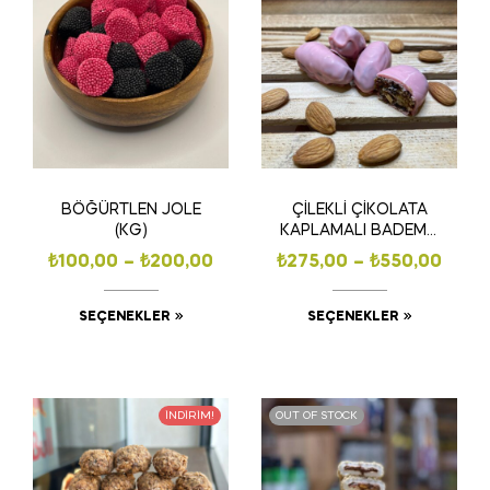
BÖĞÜRTLEN JOLE
ÇİLEKLİ ÇİKOLATA
(KG)
KAPLAMALI BADEMLİ
HURMA (KG)
₺
100,00
–
₺
200,00
₺
275,00
–
₺
550,00
SEÇENEKLER
SEÇENEKLER
İNDIRIM!
OUT OF STOCK