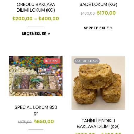
OREOLU BAKLAVA
SADE LOKUM (KG)
DİLİMİ LOKUM (KG)
₺
170,00
₺
180,00
₺
200,00
–
₺
400,00
SEPETE EKLE
SEÇENEKLER
İNDIRIM!
OUT OF STOCK
SPECİAL LOKUM 850
gr
TAHİNLİ FINDIKLI
₺
650,00
₺
675,00
BAKLAVA DİLİMİ (KG)