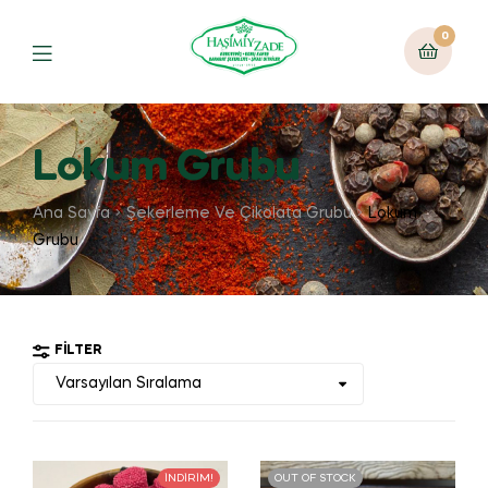
0
Lokum Grubu
Ana Sayfa
Şekerleme Ve Çikolata Grubu
Lokum
Grubu
FILTER
İNDIRIM!
OUT OF STOCK