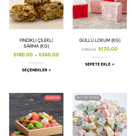
FINDIKLI ÇİLEKLİ
GÜLLÜ LOKUM (KG)
SARMA (KG)
₺
170,00
₺
180,00
₺
180,00
–
₺
360,00
SEPETE EKLE
SEÇENEKLER
İNDIRIM!
OUT OF STOCK